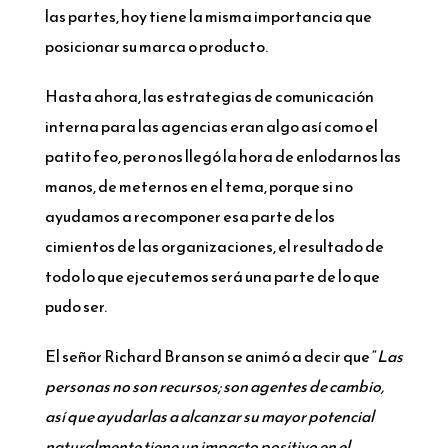
las partes, hoy tiene la misma importancia que
posicionar su marca o producto.
Hasta ahora, las estrategias de comunicación
interna para las agencias eran algo así como el
patito feo, pero nos llegó la hora de enlodarnos las
manos, de meternos en el tema, porque si no
ayudamos a recomponer esa parte de los
cimientos de las organizaciones, el resultado de
todo lo que ejecutemos será una parte de lo que
pudo ser.
El señor Richard Branson se animó a decir que “
Las
personas no son recursos; son agentes de cambio,
así que ayudarlas a alcanzar su mayor potencial
naturalmente tiene un impacto positivo en el